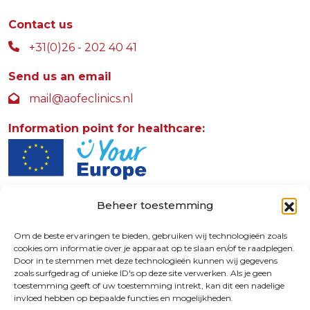
Contact us
+31(0)26 - 202 40 41
Send us an email
mail@aofeclinics.nl
Information point for healthcare:
Beheer toestemming
AOFE Clinics
Rosendaalselaan 30
Om de beste ervaringen te bieden, gebruiken wij technologieën zoals
cookies om informatie over je apparaat op te slaan en/of te raadplegen.
6891 DG
Door in te stemmen met deze technologieën kunnen wij gegevens
Rozendaal - The Netherlands
zoals surfgedrag of unieke ID's op deze site verwerken. Als je geen
toestemming geeft of uw toestemming intrekt, kan dit een nadelige
invloed hebben op bepaalde functies en mogelijkheden.