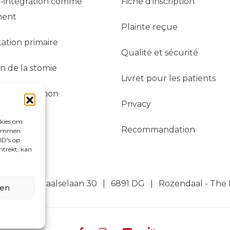
o-intégration comme
Fiche d’inscription
ment
Plainte reçue
tion primaire
Qualité et sécurité
on de la stomie
Livret pour les patients
on du moignon
Privacy
okies om
Recommandation
stemmen
ID's op
ntrekt, kan
s
Rosendaalselaan 30
6891 DG
Rozendaal - The
ren