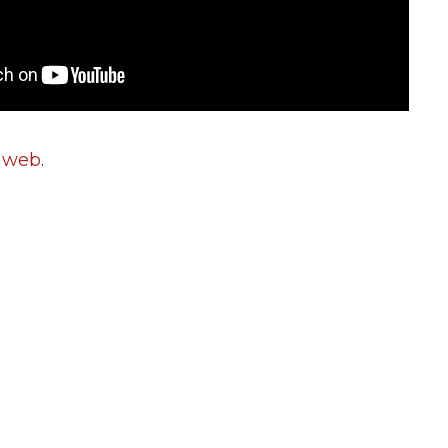
e web
.