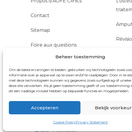
Propos d’AOFE Clinics
L’osté
traite
Contact
Amputa
Sitemap
Révisi
Foire aux questions
Révisi
Beheer toestemming
Les remboursements
TMR
Om de beste ervaringen te bieden, gebruiken wij technologieën zoals co
informatie over je apparaat op te slaan en/of te raadplegen. Door in te 
met deze technologieën kunnen wij gegevens zoals surfgedrag of unieke 
deze site verwerken. Als je geen toestemming geeft of uw toestemming i
dit een nadelige invloed hebben op bepaalde functies en mogelijkheden.
AOFE Clinic
Accepteren
Bekijk voorkeu
Cookie Policy
Privacy Statement