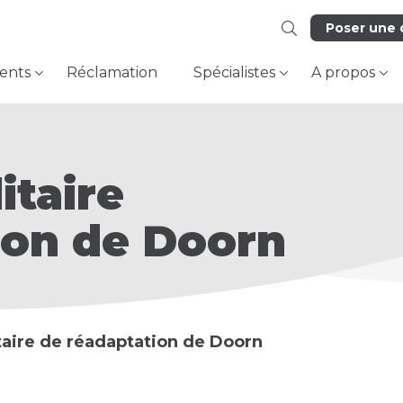
Poser une 
ents
Réclamation
Spécialistes
A propos
itaire
ion de Doorn
taire de réadaptation de Doorn