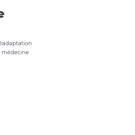
e
 réadaptation
en médecine