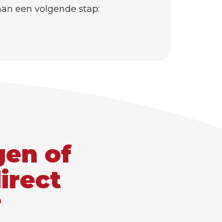
 aan een volgende stap:
gen of
direct
?