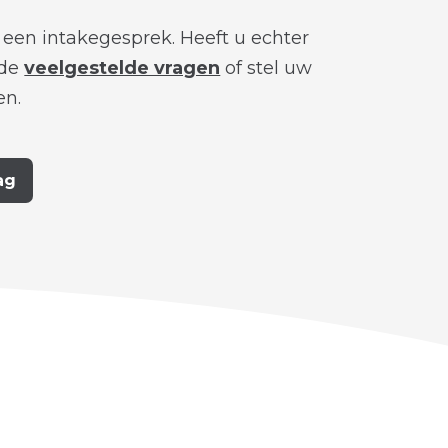
r een intakegesprek. Heeft u echter
 de
veelgestelde vragen
of stel uw
en.
ag