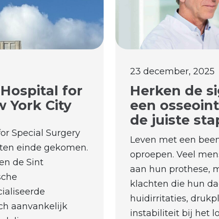
23 december, 2025
Hospital for
Herken de si
w York City
een osseoin
de juiste sta
or Special Surgery
Leven met een been
p ten einde gekomen.
oproepen. Veel men
en de Sint
aan hun prothese, 
sche
klachten die hun da
ialiseerde
huidirritaties, druk
ch aanvankelijk
instabiliteit bij het