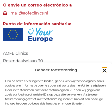
O envíe un correo electrónico a
mail@aofeclinics.nl
Punto de información sanitaria:
AOFE Clinics
Rosendaalselaan 30
6891 DG
Beheer toestemming
Rozendaal
Om de beste ervaringen te bieden, gebruiken wij technologieën zoals
cookies om informatie over je apparaat op te slaan en/of te raadplegen.
Door in te stemmen met deze technologieën kunnen wij gegevens
zoals surfgedrag of unieke ID's op deze site verwerken. Als je geen
© 2026 | 72730587
toestemming geeft of uw toestemming intrekt, kan dit een nadelige
invloed hebben op bepaalde functies en mogelijkheden.