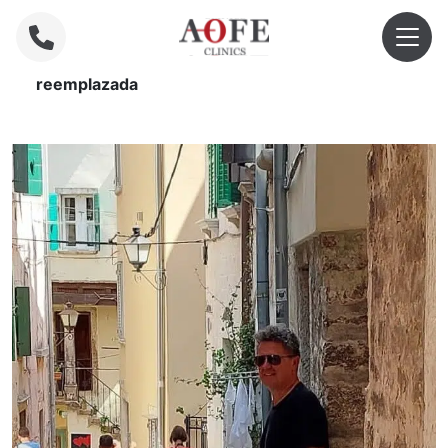
Home
»
Prótesis de anclaje óseo/clic
reemplazada