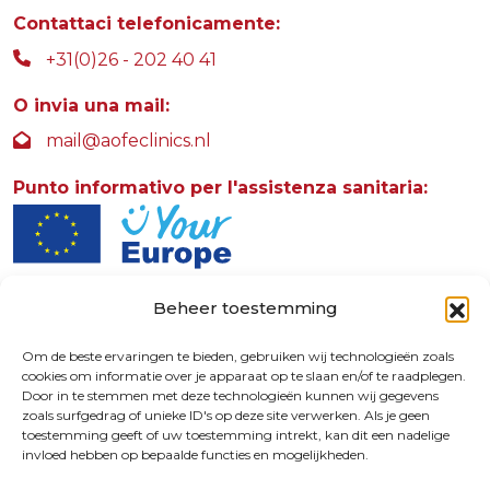
Contattaci telefonicamente:
+31(0)26 - 202 40 41
O invia una mail:
mail@aofeclinics.nl
Punto informativo per l'assistenza sanitaria:
Beheer toestemming
AOFE Clinics
Rosendaalselaan 30
Om de beste ervaringen te bieden, gebruiken wij technologieën zoals
cookies om informatie over je apparaat op te slaan en/of te raadplegen.
6891 DG
Door in te stemmen met deze technologieën kunnen wij gegevens
Rozendaal - The Netherlands
zoals surfgedrag of unieke ID's op deze site verwerken. Als je geen
toestemming geeft of uw toestemming intrekt, kan dit een nadelige
invloed hebben op bepaalde functies en mogelijkheden.