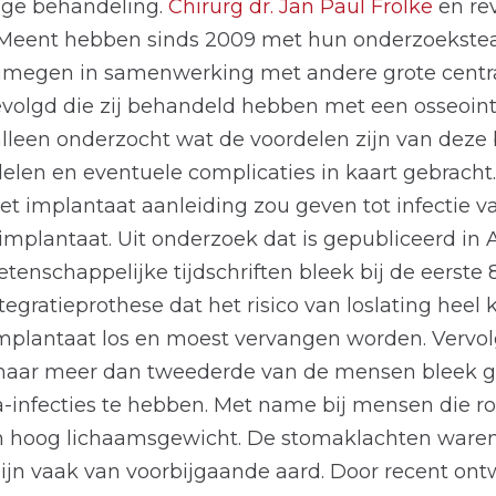
ilige behandeling.
Chirurg dr. Jan Paul Frölke
en rev
 Meent hebben sinds 2009 met hun onderzoekste
megen in samenwerking met andere grote centra
evolgd die zij behandeld hebben met een osseoint
alleen onderzocht wat de voordelen zijn van deze
len en eventuele complicaties in kaart gebracht
t implantaat aanleiding zou geven tot infectie v
 implantaat. Uit onderzoek dat is gepubliceerd i
etenschappelijke tijdschriften bleek bij de eerste
gratieprothese dat het risico van loslating heel kle
 implantaat los en moest vervangen worden. Vervo
 maar meer dan tweederde van de mensen bleek 
ma-infecties te hebben. Met name bij mensen die ro
hoog lichaamsgewicht. De stomaklachten waren
ijn vaak van voorbijgaande aard. Door recent on