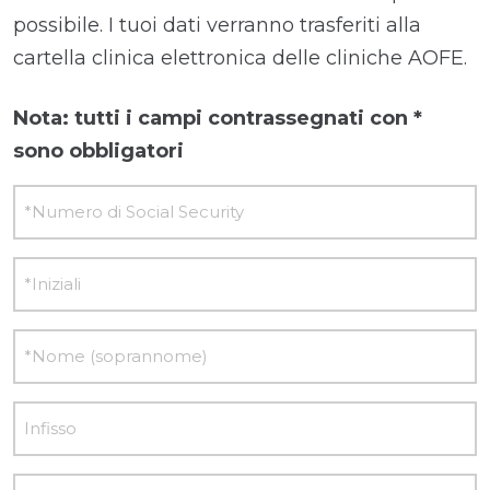
possibile. I tuoi dati verranno trasferiti alla
cartella clinica elettronica delle cliniche AOFE.
Nota: tutti i campi contrassegnati con *
sono obbligatori
Numero
di
Social
Iniziali
Security
Nome
(soprannome)
Infisso
Cognome