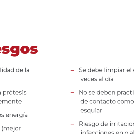
esgos
lidad de la
Se debe limpiar el
veces al día
 prótesis
No se deben practi
lemente
de contacto como 
esquiar
s energía
Riesgo de irritacio
 (mejor
infecciones en o a