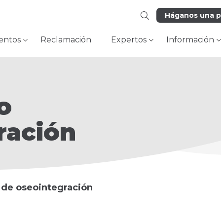
Háganos una 
entos
Reclamación
Expertos
Información
o
ración
 de oseointegración