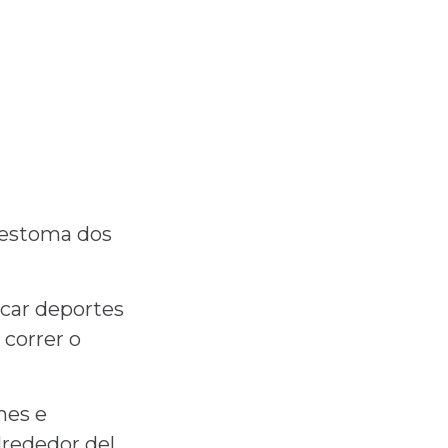
 estoma dos
car deportes
correr o
nes e
lrededor del