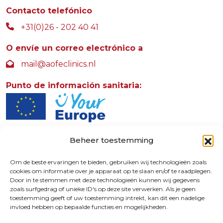
Contacto telefónico
+31(0)26 - 202 40 41
O envíe un correo electrónico a
mail@aofeclinics.nl
Punto de información sanitaria:
Beheer toestemming
AOFE Clinics
Rosendaalselaan 30
Om de beste ervaringen te bieden, gebruiken wij technologieën zoals
cookies om informatie over je apparaat op te slaan en/of te raadplegen.
6891 DG
Door in te stemmen met deze technologieën kunnen wij gegevens
Rozendaal
zoals surfgedrag of unieke ID's op deze site verwerken. Als je geen
toestemming geeft of uw toestemming intrekt, kan dit een nadelige
invloed hebben op bepaalde functies en mogelijkheden.