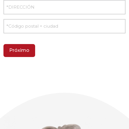
barra
DIRECCIÓN
AAAA
Código
postal
+
ciudad