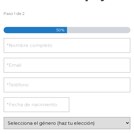
Paso
1
de
2
50%
Nombre
E-
mail
Teléfono
Fecha
DD
de
barra
nacimiento
Género
MM