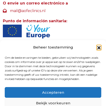
O envíe un correo electrónico a
mail@aofeclinics.nl
Punto de información sanitaria:
Beheer toestemming
AOFE Clinics
Rosendaalselaan 30
Om de beste ervaringen te bieden, gebruiken wij technologieën zoals
cookies om informatie over je apparaat op te slaan en/of te raadplegen.
6891 DG
Door in te stemmen met deze technologieën kunnen wij gegevens
Rozendaal
zoals surfgedrag of unieke ID's op deze site verwerken. Als je geen
toestemming geeft of uw toestemming intrekt, kan dit een nadelige
invloed hebben op bepaalde functies en mogelijkheden.
9.4
Accepteren
© 2026 | 72730587
Bekijk voorkeuren