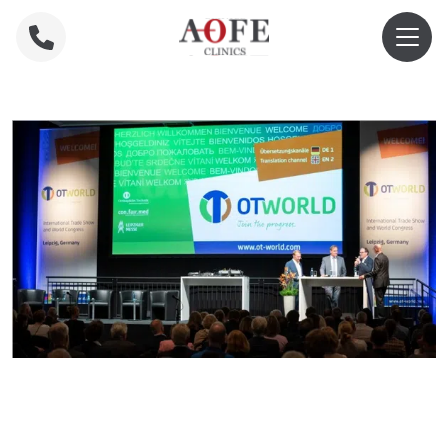
Home
»
AOFE aanwezig op OTWorld 2024