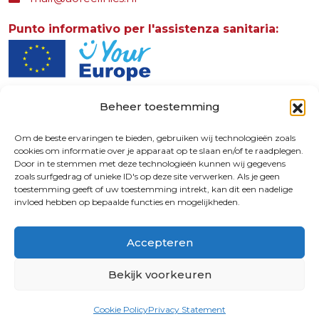
Punto informativo per l'assistenza sanitaria:
Beheer toestemming
AOFE Clinics
Rosendaalselaan 30
Om de beste ervaringen te bieden, gebruiken wij technologieën zoals
cookies om informatie over je apparaat op te slaan en/of te raadplegen.
6891 DG
Door in te stemmen met deze technologieën kunnen wij gegevens
Rozendaal - The Netherlands
zoals surfgedrag of unieke ID's op deze site verwerken. Als je geen
toestemming geeft of uw toestemming intrekt, kan dit een nadelige
invloed hebben op bepaalde functies en mogelijkheden.
9.4
Accepteren
© 2026 | 72730587
Bekijk voorkeuren
Tempi di attesa
troppo lunghi?
Crossmedia House
Chiama la tua
Cookie Policy
Privacy Statement
assicurazione