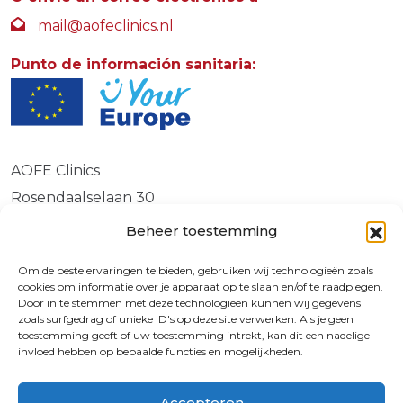
mail@aofeclinics.nl
Punto de información sanitaria:
AOFE Clinics
Rosendaalselaan 30
6891 DG
Beheer toestemming
Rozendaal
Om de beste ervaringen te bieden, gebruiken wij technologieën zoals
cookies om informatie over je apparaat op te slaan en/of te raadplegen.
Door in te stemmen met deze technologieën kunnen wij gegevens
zoals surfgedrag of unieke ID's op deze site verwerken. Als je geen
© 2026 | 72730587
toestemming geeft of uw toestemming intrekt, kan dit een nadelige
invloed hebben op bepaalde functies en mogelijkheden.
9.4
Accepteren