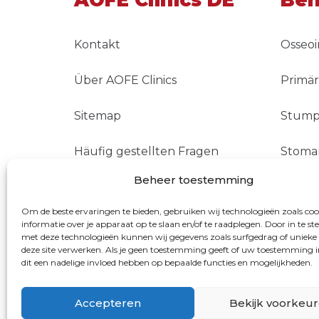
AOFE Clinics DE
Beh
Kontakt
Osseo
Über AOFE Clinics
Primä
Sitemap
Stumpf
Häufig gestellten Fragen
Stomar
Beheer toestemming
Kostenerstattung
TMR
Om de beste ervaringen te bieden, gebruiken wij technologieën zoals co
informatie over je apparaat op te slaan en/of te raadplegen. Door in te 
met deze technologieën kunnen wij gegevens zoals surfgedrag of unieke 
deze site verwerken. Als je geen toestemming geeft of uw toestemming i
dit een nadelige invloed hebben op bepaalde functies en mogelijkheden.
AO
Accepteren
Bekijk voorkeu