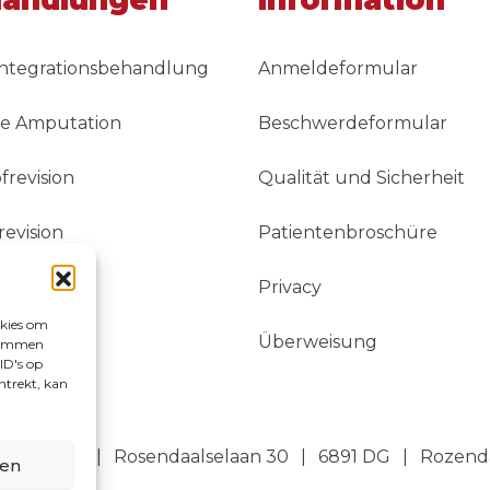
andlungen
Information
integrationsbehandlung
Anmeldeformular
re Amputation
Beschwerdeformular
revision
Qualität und Sicherheit
evision
Patientenbroschüre
Privacy
okies om
Überweisung
stemmen
ID's op
ntrekt, kan
FE Clinics
Rosendaalselaan 30
6891 DG
Rozend
ren