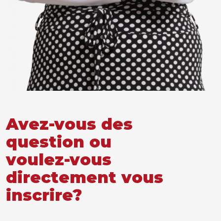
Avez-vous des
question ou
voulez-vous
directement vous
inscrire?