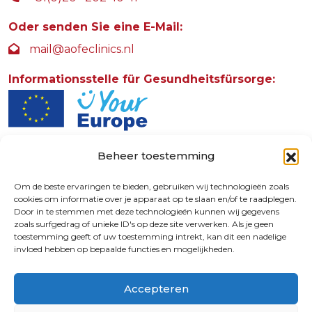
Oder senden Sie eine E-Mail:
mail@aofeclinics.nl
Informationsstelle für Gesundheitsfürsorge:
Beheer toestemming
AOFE Clinics
Rosendaalselaan 30
Om de beste ervaringen te bieden, gebruiken wij technologieën zoals
cookies om informatie over je apparaat op te slaan en/of te raadplegen.
6891 DG
Door in te stemmen met deze technologieën kunnen wij gegevens
Rozendaal
zoals surfgedrag of unieke ID's op deze site verwerken. Als je geen
toestemming geeft of uw toestemming intrekt, kan dit een nadelige
invloed hebben op bepaalde functies en mogelijkheden.
9.4
Accepteren
© 2026 | 72730587