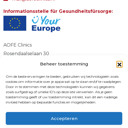
Informationsstelle für Gesundheitsfürsorge:
AOFE Clinics
Rosendaalselaan 30
6891 DG
Beheer toestemming
Rozendaal
Om de beste ervaringen te bieden, gebruiken wij technologieën zoals
cookies om informatie over je apparaat op te slaan en/of te raadplegen.
Door in te stemmen met deze technologieën kunnen wij gegevens
zoals surfgedrag of unieke ID's op deze site verwerken. Als je geen
© 2026 | 72730587
toestemming geeft of uw toestemming intrekt, kan dit een nadelige
invloed hebben op bepaalde functies en mogelijkheden.
9.4
Accepteren
Crossmedia House