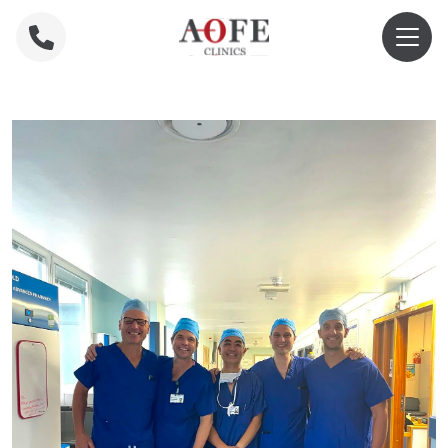
Home
»
Gezieltes Muskel-Renervationstraining