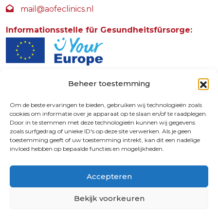
mail@aofeclinics.nl
Informationsstelle für Gesundheitsfürsorge:
Beheer toestemming
AOFE Clinics
Rosendaalselaan 30
Om de beste ervaringen te bieden, gebruiken wij technologieën zoals
cookies om informatie over je apparaat op te slaan en/of te raadplegen.
6891 DG
Door in te stemmen met deze technologieën kunnen wij gegevens
Rozendaal
zoals surfgedrag of unieke ID's op deze site verwerken. Als je geen
toestemming geeft of uw toestemming intrekt, kan dit een nadelige
invloed hebben op bepaalde functies en mogelijkheden.
9.4
Accepteren
© 2026 | 72730587
Bekijk voorkeuren
Wartezeit zu lang?
Bitten Sie Ihre
Crossmedia House