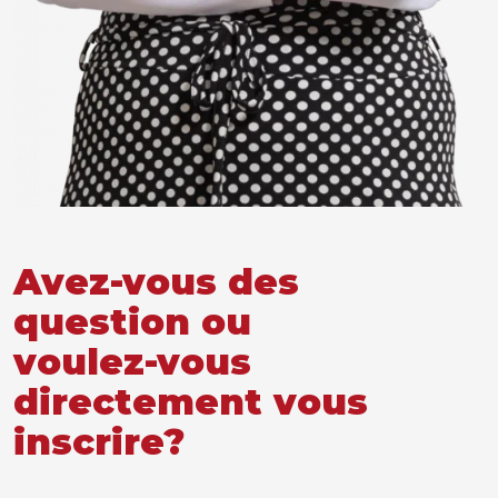
Avez-vous des
question ou
voulez-vous
directement vous
inscrire?