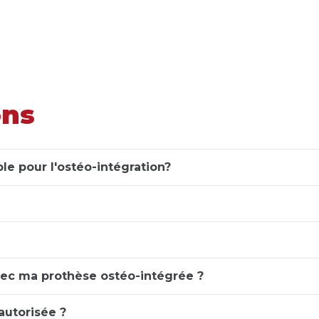
ons
ble pour l'ostéo-intégration?
avec ma prothèse ostéo-intégrée ?
autorisée ?