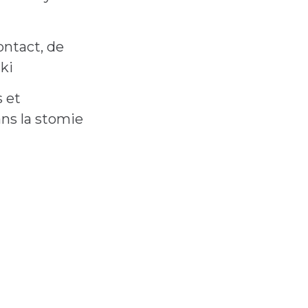
ontact, de
ski
s et
ans la stomie