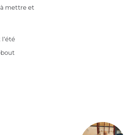
 à mettre et
 l'été
ebout