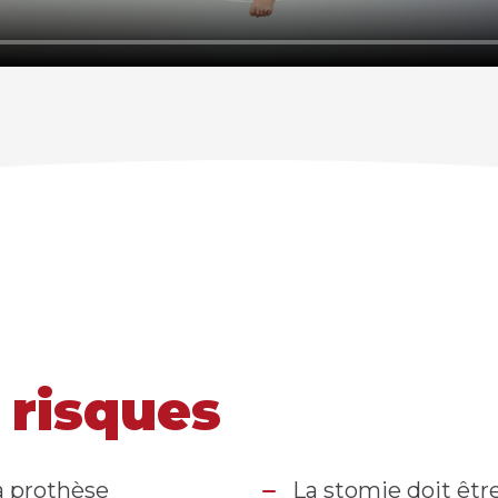
 risques
a prothèse
La stomie doit êtr