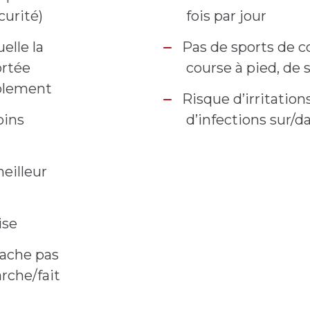
curité)
fois par jour
elle la
Pas de sports de c
ortée
course à pied, de 
blement
Risque d’irritation
ins
d’infections sur/d
eilleur
ise
tache pas
rche/fait