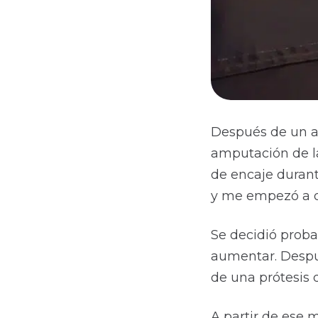
Después de un a
amputación de la
de encaje durant
y me empezó a d
Se decidió proba
aumentar. Despué
de una prótesis 
A partir de ese