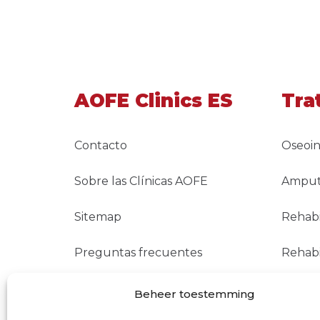
AOFE Clinics ES
Tra
Contacto
Oseoin
Sobre las Clínicas AOFE
Amputa
Sitemap
Rehabi
Preguntas frecuentes
Rehabi
Reembolsos
TMR
Beheer toestemming