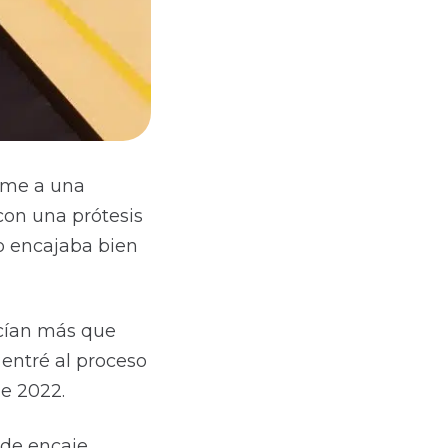
rme a una
con una prótesis
o encajaba bien
acían más que
entré al proceso
de 2022.
 de encaje