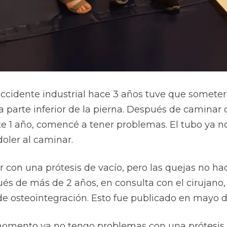
ccidente industrial hace 3 años tuve que somete
 parte inferior de la pierna. Después de caminar 
e 1 año, comencé a tener problemas. El tubo ya n
oler al caminar.
r con una prótesis de vacío, pero las quejas no h
s de más de 2 años, en consulta con el cirujano, 
de osteointegración. Esto fue publicado en mayo 
 momento ya no tengo problemas con una prótesis