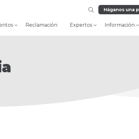
Háganos una 
entos
Reclamación
Expertos
Información
ia