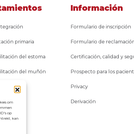
tamientos
Información
tegración
Formulario de inscripción
ción primaria
Formulario de reclamació
litación del estoma
Certificación, calidad y se
litación del muñón
Prospecto para los pacien
Privacy
Derivación
okies om
stemmen
ID's op
ntrekt, kan