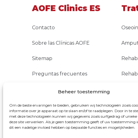
AOFE Clinics ES
Tra
Contacto
Oseoin
Sobre las Clínicas AOFE
Amputa
Sitemap
Rehabi
Preguntas frecuentes
Rehabi
Reembolsos
TMR
Beheer toestemming
Om de beste ervaringen te bieden, gebruiken wij technologieën zoals co
informatie over je apparaat op te slaan en/of te raadplegen. Door in te 
met deze technologieën kunnen wij gegevens zoals surfgedrag of unieke 
deze site verwerken. Als je geen toestemming geeft of uw toestemming i
dit een nadelige invloed hebben op bepaalde functies en mogelijkheden.