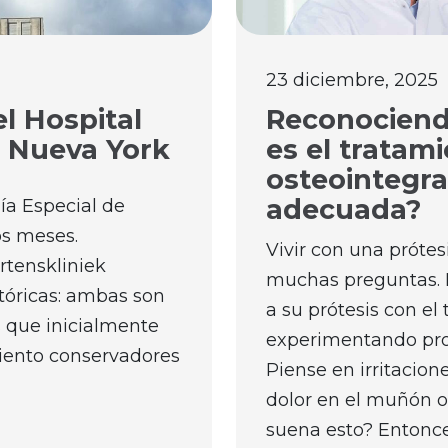
23 diciembre, 2025
l Hospital
Reconociend
e Nueva York
es el tratam
osteointegra
adecuada?
ía Especial de
s meses.
Vivir con una prótes
rtenskliniek
muchas preguntas.
tóricas: ambas son
a su prótesis con el
s que inicialmente
experimentando prob
iento conservadores
Piense en irritacione
dolor en el muñón o 
suena esto? Entonces