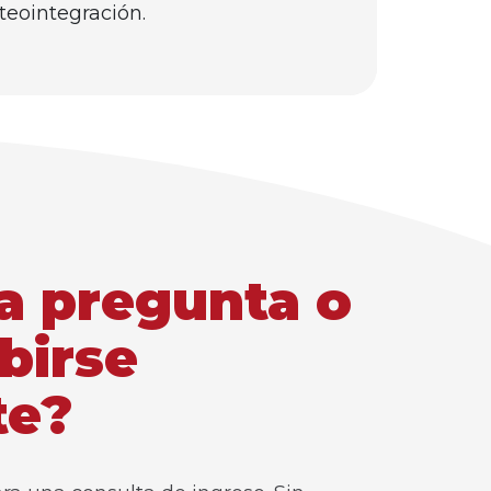
steointegración.
a pregunta o
birse
te?