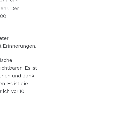
ung von
ehr. Der
000
eter
kt Erinnerungen.
nische
chtbaren. Es ist
gehen und dank
. Es ist die
 ich vor 10