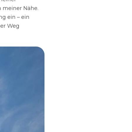
n meiner Nähe.
g ein – ein
der Weg