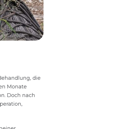
 Behandlung, die
ten Monate
ion. Doch nach
peration,
meiner