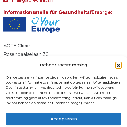
mail@aofeclinics.nl
Informationsstelle für Gesundheitsfürsorge:
AOFE Clinics
Rosendaalselaan 30
6891 DG
Beheer toestemming
Rozendaal
Om de beste ervaringen te bieden, gebruiken wij technologieën zoals
cookies om informatie over je apparaat op te slaan en/of te raadplegen.
Door in te stemmen met deze technologieën kunnen wij gegevens
zoals surfgedrag of unieke ID's op deze site verwerken. Als je geen
© 2026 | 72730587
toestemming geeft of uw toestemming intrekt, kan dit een nadelige
invloed hebben op bepaalde functies en mogelijkheden.
9.4
Accepteren
Crossmedia House